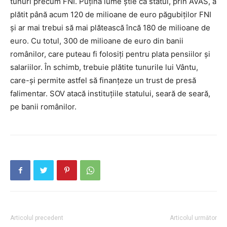
tunuri precum FNI. Puţină lume ştie că statul, prin AVAS, a
plătit până acum 120 de milioane de euro păgubiţilor FNI
şi ar mai trebui să mai plătească încă 180 de milioane de
euro. Cu totul, 300 de milioane de euro din banii
românilor, care puteau fi folosiţi pentru plata pensiilor şi
salariilor. În schimb, trebuie plătite tunurile lui Vântu,
care-şi permite astfel să finanţeze un trust de presă
falimentar. SOV atacă instituţiile statului, seară de seară,
pe banii românilor.
Articolul precedent
Articolul următor