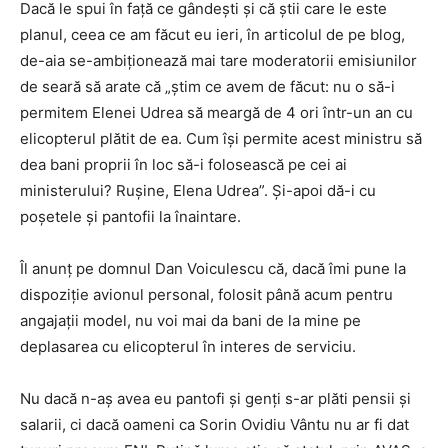
Dacă le spui în faţă ce gândeşti şi că ştii care le este
planul, ceea ce am făcut eu ieri, în articolul de pe blog,
de-aia se-ambiţionează mai tare moderatorii emisiunilor
de seară să arate că „ştim ce avem de făcut: nu o să-i
permitem Elenei Udrea să meargă de 4 ori într-un an cu
elicopterul plătit de ea. Cum îşi permite acest ministru să
dea bani proprii în loc să-i folosească pe cei ai
ministerului? Ruşine, Elena Udrea”. Şi-apoi dă-i cu
poşetele şi pantofii la înaintare.
Îl anunţ pe domnul Dan Voiculescu că, dacă îmi pune la
dispoziţie avionul personal, folosit până acum pentru
angajaţii model, nu voi mai da bani de la mine pe
deplasarea cu elicopterul în interes de serviciu.
Nu dacă n-aş avea eu pantofi şi genţi s-ar plăti pensii şi
salarii, ci dacă oameni ca Sorin Ovidiu Vântu nu ar fi dat