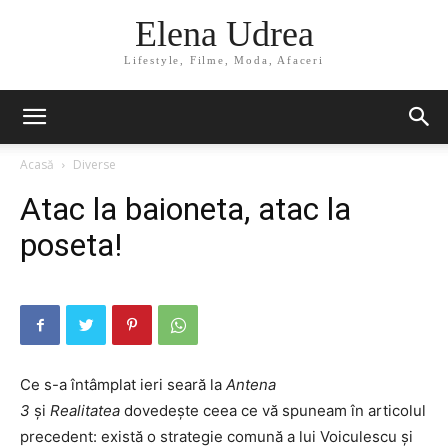
Elena Udrea
Lifestyle, Filme, Moda, Afaceri
Acasă
Diverse
Atac la baioneta, atac la
poseta!
Ce s-a întâmplat ieri seară la
Antena
3
şi
Realitatea
dovedeşte ceea ce vă spuneam în articolul
precedent: există o strategie comună a lui Voiculescu şi