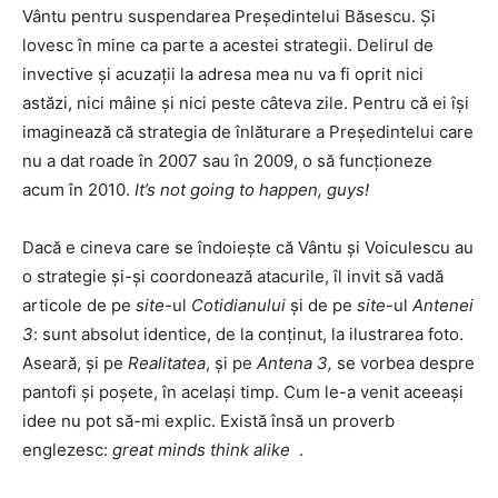
Vântu pentru suspendarea Preşedintelui Băsescu. Şi
lovesc în mine ca parte a acestei strategii. Delirul de
invective şi acuzaţii la adresa mea nu va fi oprit nici
astăzi, nici mâine şi nici peste câteva zile. Pentru că ei îşi
imaginează că strategia de înlăturare a Preşedintelui care
nu a dat roade în 2007 sau în 2009, o să funcţioneze
acum în 2010.
It’s not going to happen, guys!
Dacă e cineva care se îndoieşte că Vântu şi Voiculescu au
o strategie şi-şi coordonează atacurile, îl invit să vadă
articole de pe
site-
ul
Cotidianului
şi de pe
site
-ul
Antenei
3
: sunt absolut identice, de la conţinut, la ilustrarea foto.
Aseară, şi pe
Realitatea
, şi pe
Antena 3,
se vorbea despre
pantofi şi poşete, în acelaşi timp. Cum le-a venit aceeaşi
idee nu pot să-mi explic. Există însă un proverb
englezesc:
great minds think alike
.