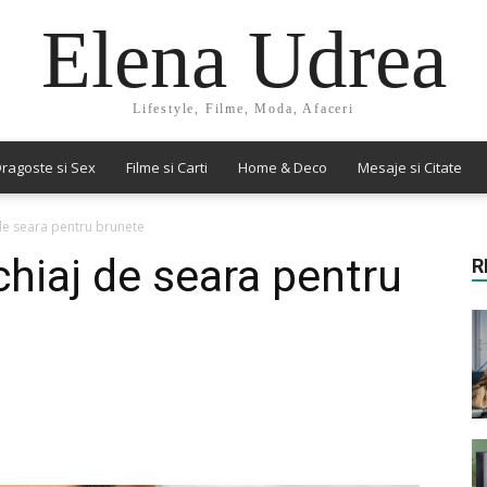
Elena Udrea
Lifestyle, Filme, Moda, Afaceri
ragoste si Sex
Filme si Carti
Home & Deco
Mesaje si Citate
de seara pentru brunete
chiaj de seara pentru
R