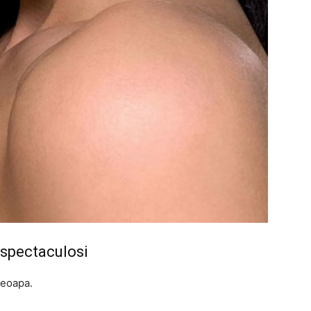
 spectaculosi
leoapa.