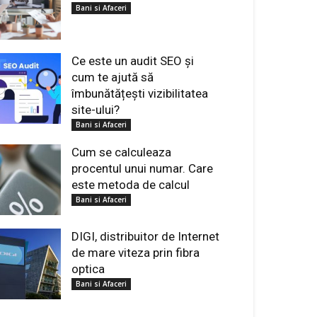
Bani si Afaceri
Ce este un audit SEO și
cum te ajută să
îmbunătățești vizibilitatea
site-ului?
Bani si Afaceri
Cum se calculeaza
procentul unui numar. Care
este metoda de calcul
Bani si Afaceri
DIGI, distribuitor de Internet
de mare viteza prin fibra
optica
Bani si Afaceri