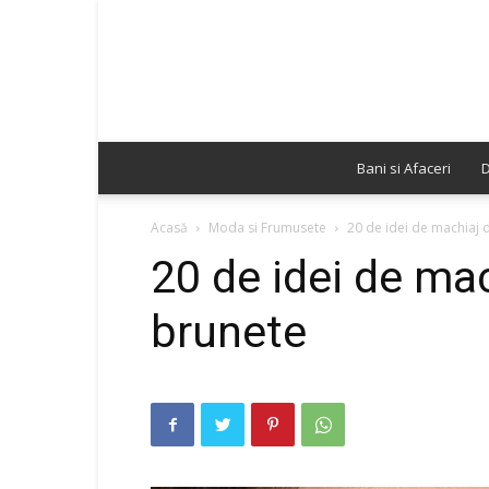
Bani si Afaceri
D
Acasă
Moda si Frumusete
20 de idei de machiaj 
20 de idei de ma
brunete