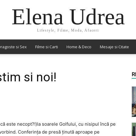
Elena Udrea
Lifestyle, Filme, Moda, Afaceri
ragoste si Sex
Filme si Carti
Home & Deco
Mesaje si Citate
stim si noi!
R
că este necopt?!)la soarele Golfului, cu nisipul încă pe
 vorbind. Conferinţa de presă ţinută aproape pe