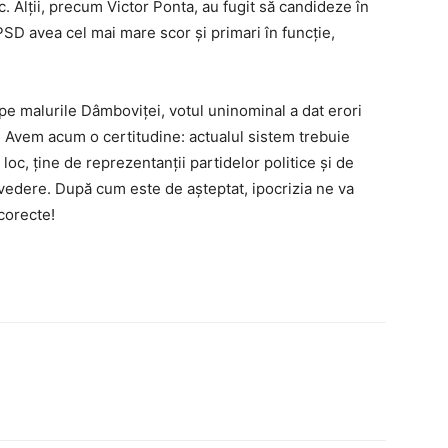
 Alţii, precum Victor Ponta, au fugit să candideze în
PSD avea cel mai mare scor şi primari în funcţie,
 pe malurile Dâmboviţei, votul uninominal a dat erori
. Avem acum o certitudine: actualul sistem trebuie
loc, ţine de reprezentanţii partidelor politice şi de
 vedere. După cum este de aşteptat, ipocrizia ne va
corecte!